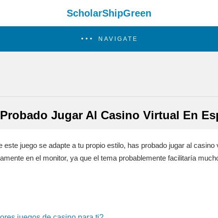
ScholarShipGreen
NAVIGATE
Probado Jugar Al Casino Virtual En E
te juego se adapte a tu propio estilo, has probado jugar al casino v
tamente en el monitor, ya que el tema probablemente facilitaría muc
res juegos de casino para ti?