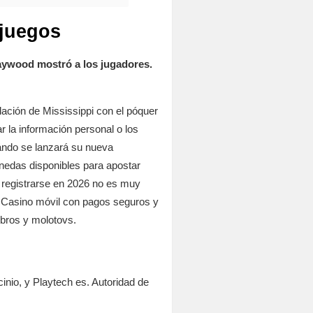
 juegos
Haywood mostró a los jugadores.
lación de Mississippi con el póquer
r la información personal o los
uándo se lanzará su nueva
nedas disponibles para apostar
ni registrarse en 2026 no es muy
. Casino móvil con pagos seguros y
ebros y molotovs.
nio, y Playtech es. Autoridad de