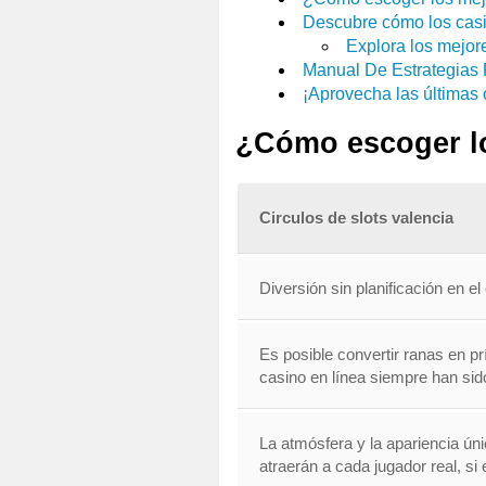
Descubre cómo los casin
Explora los mejor
Manual De Estrategias 
¡Aprovecha las últimas 
¿Cómo escoger lo
Circulos de slots valencia
Diversión sin planificación en el
Es posible convertir ranas en p
casino en línea siempre han sido
La atmósfera y la apariencia ú
atraerán a cada jugador real, si e