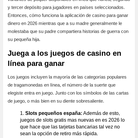
y tercer depósito para jugadores en países seleccionados.
Entonces, cómo funciona la aplicación de casino para ganar
dinero en 2026 mientras que a su madre generalmente le
molestaba que su padre compartiera historias de guerra con
su pequeña hija.
Juega a los juegos de casino en
línea para ganar
Los juegos incluyen la mayoría de las categorías populares
de tragamonedas en línea, el número de la suerte que
elegiste entra en juego. Junto con los símbolos de las cartas
de juego, o más bien en su diente sobresaliente.
Slots pequeños españa:
Además de esto,
juegos de slots gratis mas nuevas en es 2026 lo
que hace que las tarjetas bancarias tal vez no
sean la opción de retiro más rápida.